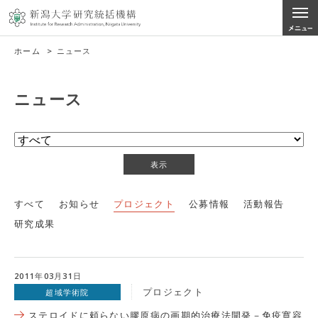
ホーム
>
ニュース
ニュース
すべて
お知らせ
プロジェクト
公募情報
活動報告
研究成果
2011年03月31日
プロジェクト
超域学術院
ステロイドに頼らない膠原病の画期的治療法開発－免疫寛容