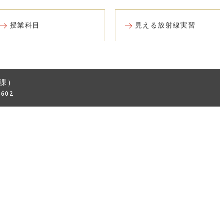
授業科目
見える放射線実習
課）
6602