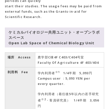
periods can quickly
start their studies. The usage fees may be paid from
external funds, such as the Grants‐in‐aid for
Scientific Research.
ケミカルバイオロジー共用ユニット・オープンラボ
スペース
Open Lab Space of Chemical Biology Unit
場所 Access
農学部C棟4F C403/C404号室
Faculty Of Agriculture 4F 403/404
利用料 Fee
※1
学内利用者
1/4半期 5,093円
Campus user ：5,093 YEN per
every quarter.
学内利用者（着任後5年以内の若手研究
※2
者
・客員研究員） 1/4半期 3,056
円