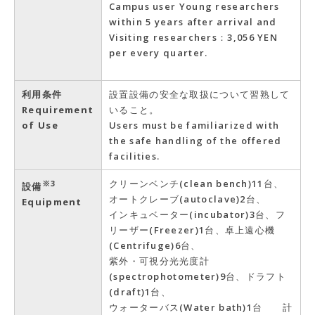
Campus user Young researchers
within 5 years after arrival and
Visiting researchers：3,056 YEN
per every quarter.
利用条件
設置設備の安全な取扱について習熟して
Requirement
いること。
of Use
Users must be familiarized with
the safe handling of the offered
facilities.
クリーンベンチ(clean bench)11台、
※3
設備
オートクレーブ(autoclave)2台、
Equipment
インキュベーター(incubator)3台、フ
リーザー(Freezer)1台、卓上遠心機
(Centrifuge)6台、
紫外・可視分光光度計
(spectrophotometer)9台、ドラフト
(draft)1台、
ウォーターバス(Water bath)1台 計