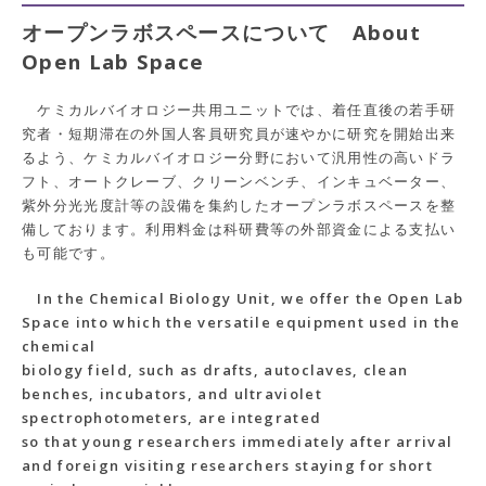
オープンラボスペースについて About
Open Lab Space
ケミカルバイオロジー共用ユニットでは、着任直後の若手研
究者・短期滞在の外国人客員研究員が速やかに研究を開始出来
るよう、ケミカルバイオロジー分野において汎用性の高いドラ
フト、オートクレーブ、クリーンベンチ、インキュベーター、
紫外分光光度計等の設備を集約したオープンラボスペースを整
備しております。利用料金は科研費等の外部資金による支払い
も可能です。
In the Chemical Biology Unit, we offer the Open Lab
Space into which the versatile equipment used in the
chemical
biology field, such as drafts, autoclaves, clean
benches, incubators, and ultraviolet
spectrophotometers, are integrated
so that young researchers immediately after arrival
and foreign visiting researchers staying for short