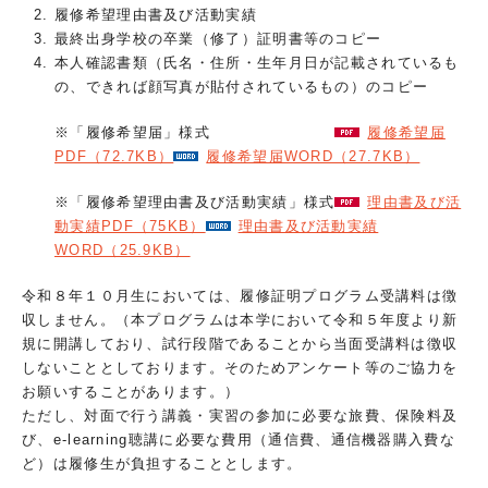
履修希望理由書及び活動実績
最終出身学校の卒業（修了）証明書等のコピー
本人確認書類（氏名・住所・生年月日が記載されているも
の、できれば顔写真が貼付されているもの）のコピー
※「履修希望届」様式
履修希望届
PDF（72.7KB）
履修希望届WORD（27.7KB）
※「履修希望理由書及び活動実績」様式
理由書及び活
動実績PDF（75KB）
理由書及び活動実績
WORD（25.9KB）
令和８年１０月生においては、履修証明プログラム受講料は徴
収しません。（本プログラムは本学において令和５年度より新
規に開講しており、試行段階であることから当面受講料は徴収
しないこととしております。そのためアンケート等のご協力を
お願いすることがあります。）
ただし、対面で行う講義・実習の参加に必要な旅費、保険料及
び、e-learning聴講に必要な費用（通信費、通信機器購入費な
ど）は履修生が負担することとします。