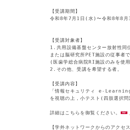
　　　　　　　　　　　　　　　　
【受講期間】

令和8年7月1日(水)〜令和8年8月
【受講対象者】

1.共用設備基盤センター放射性同
または脳研究所PET施設の従事者て
(医歯学総合病院RI施設のみを使
2.その他、受講を希望する者。

【受講内容】

「情報セキュリティ e-Learnin
を
視聴の上，小テスト(四肢選択問題
詳細はこちらを御覧ください。
【学外ネットワークからのアクセス