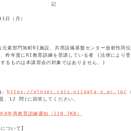
　　　　　　　　　　記

31日（月）

位元素部門旭町RI施設、共用設備基盤センター放射性同位
゙、昨年度にRI教育訓練を受講している者 (法律により受
用するものは本講習会の対象ではありません。)
g」
https://elnsec.cais.niigata-u.ac.jp/
、12 問)に回答してください。

Ｒ8年再教育訓練通知（110.7KB）
について】
