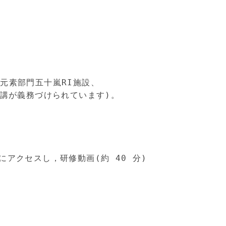
元素部門五十嵐RI施設、
講が義務づけられています)。
 にアクセスし，研修動画(約 40 分) 