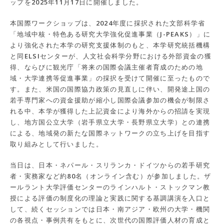
ップを2025年11月17日に開催しました。
本国際ワークショップは、2024年度に採択された文部科学省
「地域中核・特色ある研究大学強化促進事業（J-PEAKS）」に
より強化された本学の研究支援体制のもと、本学研究統括機構
と同ELSIセンターが、人文社会科学分野における外部資金の獲
得、ならびに観光庁「将来の国際会議主催者育成のための地
域・大学連携等促進事業」の採択を受けて開催に至ったもので
す。また、米国の国際協力政策の見直しに伴い、開発途上国の
若手専門家への資金援助が縮小し国際会議参加の機会が制限さ
れる中、本学が獲得した上記資金により海外からの招請を実現
し、地方国公立大学（岩手県立大学・長野県立大学）との連携
による、地域発の新たな国際ネットワークの立ち上げを目指す
取り組みとして行いました。
当日は、日本・ネパール・スリランカ・ドイツからの若手研究
者・実務家など約80名（オンライン含む）が参加しました。ザ
ールラント大学評価センターのラインハルト・ストックマン教
授による評価の制度化の理論と実践に関する基調講演を入口と
して、続くセッションでは日本・南アジア・欧州の大学・機関
の各視点・事例共有をもとに、次世代の国際評価人材の育成と