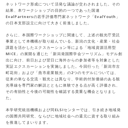
ネットワーク形成について活発な議論が交わされました。その
結果、本ワークショップの目的の一つであった国連
EvalPartnersの若手評価専門家ネットワーク「EvalYouth」
の日本支部設立に向けて大きく前進しました。
さらに、本国際ワークショップに関連して、上述の観光庁受託
事業として本機構が取り組んでいる、新潟の文化・産業・社会
課題を活かしたエクスカーション等による「地域資源活用型
MICE」の展開を通じた「新潟発国際学会ツーリズム」モデル創
出に向け、前日および翌日に海外からの参加者等を対象とした
実証エクスカーションを実施しました。今回行った「新潟市古
町花街」および「燕市産業観光」の2つのモデルについては、
従来の単なる交流・観光とは異なり、学術的付加価値のある観
光導線を専門家の解説とともに体験できる点が高く評価され、
その有効性と今後の可能性を確認する貴重な機会となりまし
た。
本学研究統括機構および同ELSIセンターでは、引き続き地域発
の国際共同研究、ならびに地域社会への還元に資する取り組み
を推進してまいります。