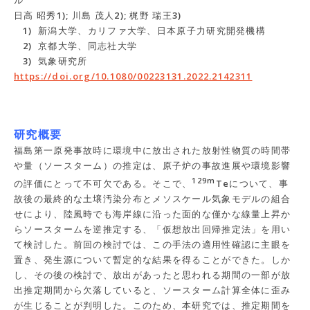
ル
日高 昭秀1); 川島 茂人2); 梶野 瑞王3)
1) 新潟大学、カリファ大学、日本原子力研究開発機構
2)
京都大学、同志社大学
3)
気象研究所
https://doi.org/10.1080/00223131.2022.2142311
研究概要
福島第一原発事故時に環境中に放出された放射性物質の時間帯
や量（ソースターム）の推定は、原子炉の事故進展や環境影響
129m
の評価にとって不可欠である。そこで、
Teについて、事
故後の最終的な土壌汚染分布とメソスケール気象モデルの組合
せにより、陸風時でも海岸線に沿った面的な僅かな線量上昇か
らソースタームを逆推定する、「仮想放出回帰推定法」を用い
て検討した。前回の検討では、この手法の適用性確認に主眼を
置き、発生源について暫定的な結果を得ることができた。しか
し、その後の検討で、放出があったと思われる期間の一部が放
出推定期間から欠落していると、ソースターム計算全体に歪み
が生じることが判明した。このため、本研究では、推定期間を