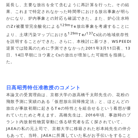
延長し、主要な放出を全て含むように再計算を行った。その結
果、これまで特定されなかった時間帯における放出事象が明ら
かになり、炉内事象との対応も確認できた。また、炉心注水時
129m
のZr被覆管完全酸化による
Te放出事象を考慮することに
129m
137
より、土壌汚染マップにおける
Te/
Cs比の地域依存性
を説明することができた。さらに、本検討に基づき、WSPEEDI
逆算では陸風のために予測できなかった2011年3月11日夜、13
日、14日早朝にヨウ素とCsの放出が増加した可能性を指摘し
た。
日髙昭秀特任准教授のコメント
本論文の受賞理由は、京都大学の故高橋千太郎先生の、花粉の
飛散予測に実績のある「仮想放出回帰推定法」と、ほとんどの
放出が事故初期に起きるTeの特性とを組合せるという着想が優
れていたためと考えます。高橋先生は、2016年頃、事故時のプ
ラント内放射性物質挙動に係る研究者を広く探されていて、
JAEAの私の元上司で、京都大学に移籍された杉本純先生の仲介
もあって、当時、JAEAに所属していた私がお手伝いをすること