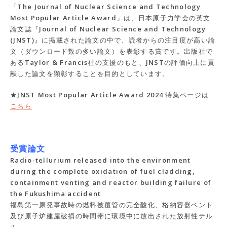
「The Journal of Nuclear Science and Technology
Most Popular Article Award」は、日本原子力学会の英文
論文誌『Journal of Nuclear Science and Technology
(JNST)』に掲載された論文の中で、読者からの注目度が高い論
文（ダウンロード数の多い論文）を表彰する賞です。出版社で
あるTaylor & Francis社の支援のもと、JNSTの評価向上に貢
献した論文を顕彰することを目的としています。
★JNST Most Popular Article Award 2024 特集ページは
こちら
受賞論文
Radio-tellurium released into the environment
during the complete oxidation of fuel cladding,
containment venting and reactor building failure of
the Fukushima accident
福島第一原発事故時の燃料被覆管の完全酸化、格納容器ベント
及び原子炉建屋破損の時間帯に環境中に放出された放射性テル